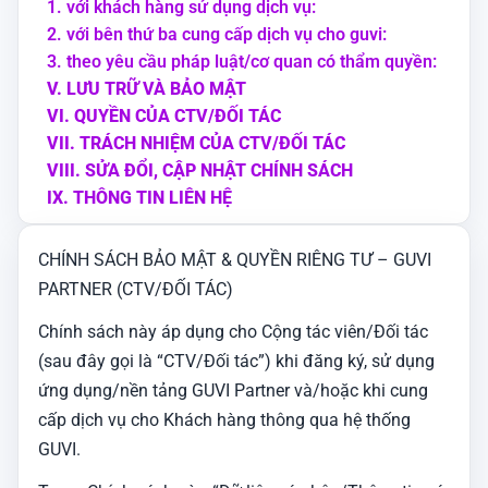
1. với khách hàng sử dụng dịch vụ:
Đối tác vệ sinh máy lạnh
Chăm sóc người cao tuổi
2. với bên thứ ba cung cấp dịch vụ cho guvi:
3. theo yêu cầu pháp luật/cơ quan có thẩm quyền:
Tổng vệ sinh
V. LƯU TRỮ VÀ BẢO MẬT
VI. QUYỀN CỦA CTV/ĐỐI TÁC
Vệ sinh sofa, rèm, nệm
VII. TRÁCH NHIỆM CỦA CTV/ĐỐI TÁC
VIII. SỬA ĐỔI, CẬP NHẬT CHÍNH SÁCH
Đi chợ
IX. THÔNG TIN LIÊN HỆ
Nấu ăn gia đình
CHÍNH SÁCH BẢO MẬT & QUYỀN RIÊNG TƯ – GUVI
PARTNER (CTV/ĐỐI TÁC)
Giặt ủi
Chính sách này áp dụng cho Cộng tác viên/Đối tác
(sau đây gọi là “CTV/Đối tác”) khi đăng ký, sử dụng
Dọn dẹp buồng phòng
ứng dụng/nền tảng GUVI Partner và/hoặc khi cung
cấp dịch vụ cho Khách hàng thông qua hệ thống
Dọn dẹp văn phòng
GUVI.