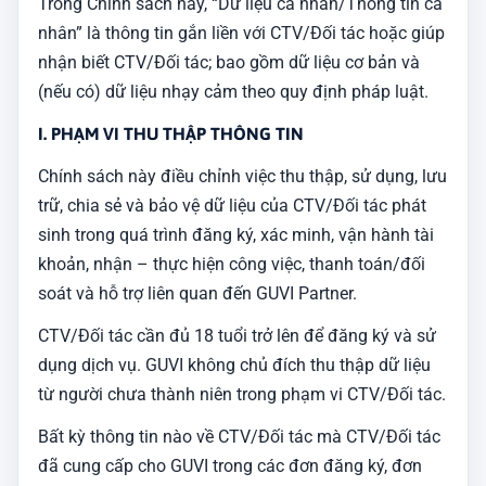
Guvi cho doanh nghiệp
Trong Chính sách này, “Dữ liệu cá nhân/Thông tin cá
nhân” là thông tin gắn liền với CTV/Đối tác hoặc giúp
nhận biết CTV/Đối tác; bao gồm dữ liệu cơ bản và
(nếu có) dữ liệu nhạy cảm theo quy định pháp luật.
I. PHẠM VI THU THẬP THÔNG TIN
Chính sách này điều chỉnh việc thu thập, sử dụng, lưu
trữ, chia sẻ và bảo vệ dữ liệu của CTV/Đối tác phát
sinh trong quá trình đăng ký, xác minh, vận hành tài
khoản, nhận – thực hiện công việc, thanh toán/đối
soát và hỗ trợ liên quan đến GUVI Partner.
CTV/Đối tác cần đủ 18 tuổi trở lên để đăng ký và sử
dụng dịch vụ. GUVI không chủ đích thu thập dữ liệu
từ người chưa thành niên trong phạm vi CTV/Đối tác.
Bất kỳ thông tin nào về CTV/Đối tác mà CTV/Đối tác
đã cung cấp cho GUVI trong các đơn đăng ký, đơn