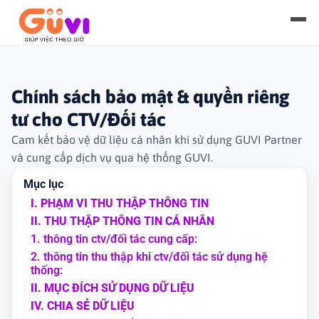
Về Guvi
▾
Chính sách bảo mật & quyền riêng
Giới thiệu
Dịch vụ
▾
tư cho CTV/Đối tác
Thông cáo báo chí
Cam kết bảo vệ dữ liệu cá nhân khi sử dụng GUVI Partner
Giúp việc nhà theo giờ
gPoints
và cung cấp dịch vụ qua hệ thống GUVI.
Tuyển dụng
Giúp việc cố định
gPay
Mục lục
I. PHẠM VI THU THẬP THÔNG TIN
Liên hệ
Vệ sinh máy lạnh
Tin hay
II. THU THẬP THÔNG TIN CÁ NHÂN
1. thông tin ctv/đối tác cung cấp:
Trông trẻ tại nhà
Trở thành đối tác
2. thông tin thu thập khi ctv/đối tác sử dụng hệ
▾
thống:
II. MỤC ĐÍCH SỬ DỤNG DỮ LIỆU
Chăm sóc người bệnh
Cộng tác viên giúp việc
Trải nghiệm ngay
IV. CHIA SẺ DỮ LIỆU