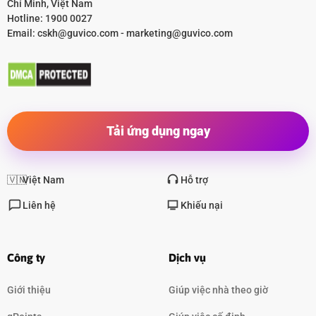
Chí Minh, Việt Nam
Hotline:
1900 0027
Email:
cskh@guvico.com
-
marketing@guvico.com
Tải ứng dụng ngay
🇻🇳
Việt Nam
Hỗ trợ
Liên hệ
Khiếu nại
Công ty
Dịch vụ
Giới thiệu
Giúp việc nhà theo giờ